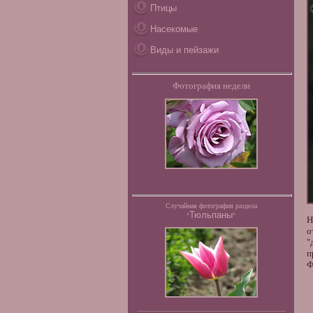
Птицы
Насекомые
Виды и пейзажи
Фотография недели
Случайная фотография раздела
Тюльпаны
"
"
Н
о
"
п
Ф