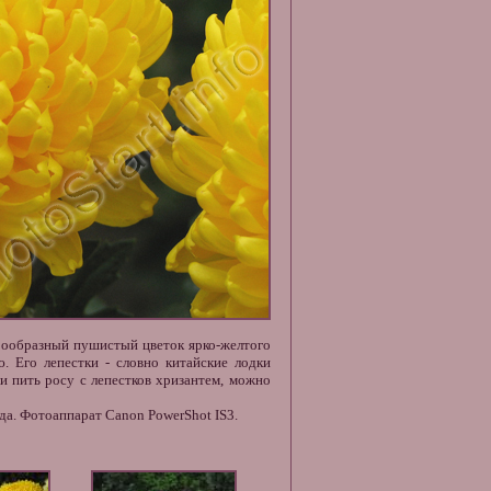
арообразный пушистый
цветок
ярко-желтого
 Его лепестки - словно китайские лодки
ли пить росу с
лепестков хризантем
, можно
да. Фотоаппарат Canon PowerShot IS3.