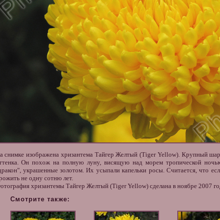
а снимке изображена
хризантема
Тайгер Желтый (Tiger Yellow). Крупный ш
ттенка. Он похож на полную луну, висящую над морем тропической ночью.
дракон", украшенные золотом. Их усыпали капельки росы. Считается, что ес
рожить не одну сотню лет.
отография
хризантемы Тайгер Желтый (Tiger Yellow) сделана в ноябре 2007 го
Смотрите также: