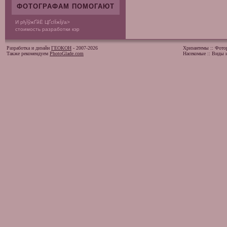
ФОТОГРАФАМ ПОМОГАЮТ
И рђЇўжҐ­йЁ ЦҐсІЇ­жЇј/a>
стоимость разработки кэр
Разработка и дизайн
ГЕОКОН
- 2007-2026
Хризантемы
::
Фото
Также рекомендуем
PhotoGlade.com
Насекомые
::
Виды и