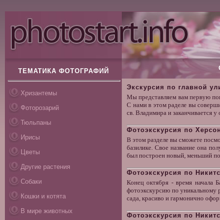
ТЕМАТИКА ФОТОГРАФИЙ
Экскурсия по главной ул
Хризантемы
Мы представляем вам первую по
С нами в этом раделе вы соверш
Фоторозарий
св. Владимира и заканчивается у
Тюльпаны
Фотоэкскурсия по Херсон
Ирисы
В этом разделе вы сможете посм
базилике. Свое название она пол
Цветы
был построен новый, меньший по 
Другие растения
Фотоэкскурсия по Никитс
Собаки
Конец октября - время начала 
фотоэкскурсию по уникальному р
Кошки и котята
сада, красиво и гармонично офо
В мире животных
Фотоэкскурсия по Никитс