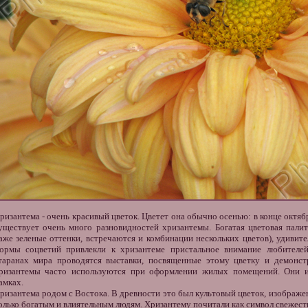
ризантема
- очень красивый цветок. Цветет она обычно осенью: в конце октяб
уществует очень много разновидностей хризантемы. Богатая цветовая палит
аже зеленые оттенки, встречаются и комбинации нескольких цветов), удиви
ормы соцветий привлекли к
хризантеме
пристальное внимание любителей
таранах мира проводятся выставки, посвященные этому цветку и демон
ризантемы
часто используются при оформлении жилых помещений. Они и
амках.
ризантема родом с Востока. В древности это был культовый цветок, изображе
олько богатым и влиятельным людям. Хризантему почитали как символ свежести