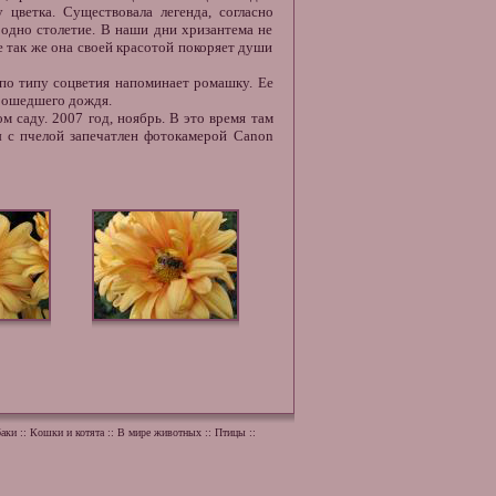
 цветка. Существовала легенда, согласно
 одно столетие. В наши дни хризантема не
е так же она своей красотой покоряет души
 по типу соцветия напоминает ромашку. Ее
рошедшего дождя.
м саду. 2007 год, ноябрь. В это время там
ы
с пчелой запечатлен фотокамерой Canon
аки
::
Кошки и котята
::
В мире животных
::
Птицы
::