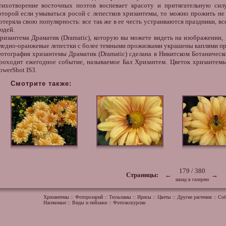
тихотворение восточных поэтов воспевает красоту и притягательную силу
оторой если умываться росой с лепестков хризантемы, то можно прожить не
отеряла свою популярность: все так же в ее честь устраиваются праздники, вс
юдей.
ризантема Драматик
(Dramatic), которую вы можете видеть на изображении,
ледно-оранжевые лепестки с более темными прожилками украшены каплями п
отография хризантемы
Драматик (Dramatic) сделана в Никитском Ботаническо
роходит ежегодное событие, называемое Бал Хризантем.
Цветок хризантем
owerShot IS3.
Смотрите также:
179 / 380
Страницы:
←
→
назад в галерею
Хризантемы
::
Фоторозарий
::
Тюльпаны
::
Ирисы
::
Цветы
::
Другие растения
::
Соб
Насекомые
::
Виды и пейзажи
::
Фотоэкскурсии