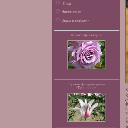
Птицы
Насекомые
Виды и пейзажи
Фотография недели
Случайная фотография раздела
Тюльпаны
"
"
Х
с
д
ф
с
х
р
Х
т