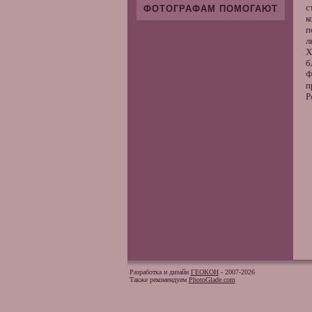
с
ФОТОГРАФАМ ПОМОГАЮТ
к
п
л
Х
б
Ф
п
P
Разработка и дизайн
ГЕОКОН
- 2007-2026
Также рекомендуем
PhotoGlade.com