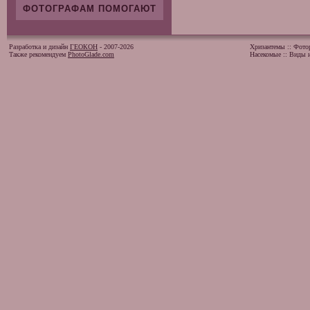
ФОТОГРАФАМ ПОМОГАЮТ
Разработка и дизайн
ГЕОКОН
- 2007-2026
Хризантемы
::
Фото
Также рекомендуем
PhotoGlade.com
Насекомые
::
Виды и