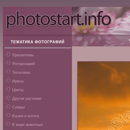
ТЕМАТИКА ФОТОГРАФИЙ
Хризантемы
Фоторозарий
Тюльпаны
Ирисы
Цветы
Другие растения
Собаки
Кошки и котята
В мире животных