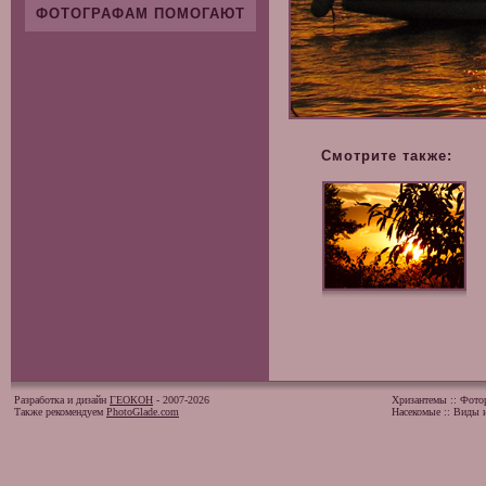
ФОТОГРАФАМ ПОМОГАЮТ
Смотрите также:
Разработка и дизайн
ГЕОКОН
- 2007-2026
Хризантемы
::
Фото
Также рекомендуем
PhotoGlade.com
Насекомые
::
Виды и