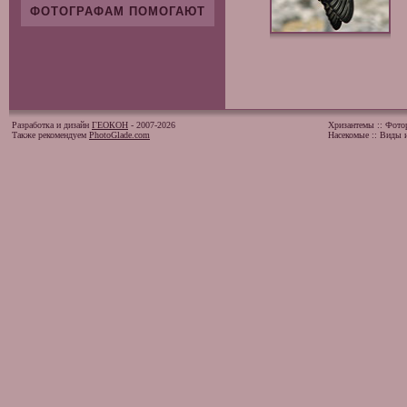
ФОТОГРАФАМ ПОМОГАЮТ
Разработка и дизайн
ГЕОКОН
- 2007-2026
Хризантемы
::
Фото
Также рекомендуем
PhotoGlade.com
Насекомые
::
Виды и