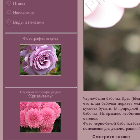
Птицы
Насекомые
Виды и пейзажи
Фотография недели
Случайная фотография раздела
Хризантемы
"
"
Черно-белая бабочка
Идея (Idea
что когда бабочка порхает меж
кусочек бумаги. В природной 
бабочка. На крыльях необычны
оттенок.
Фото черно-белой бабочки
Idea
помещении для демонстрации. Ф
Смотрите также: