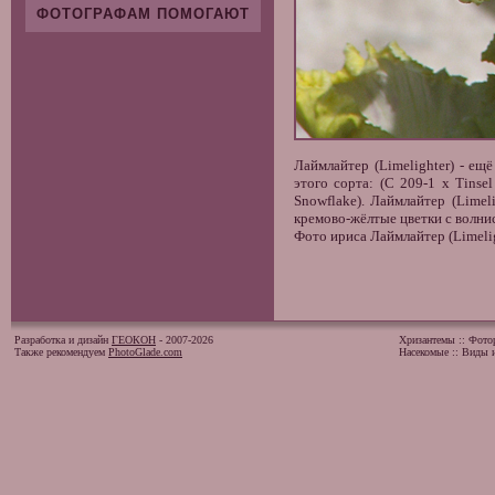
ФОТОГРАФАМ ПОМОГАЮТ
Лаймлайтер (Limelighter) - ещ
этого сорта: (C 209-1 x Tinse
Snowflake). Лаймлайтер (Lime
кремово-жёлтые цветки с волни
Фото ириса Лаймлайтер (Limelig
Разработка и дизайн
ГЕОКОН
- 2007-2026
Хризантемы
::
Фото
Также рекомендуем
PhotoGlade.com
Насекомые
::
Виды и