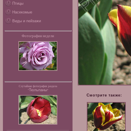
Птицы
Насекомые
Виды и пейзажи
Фотография недели
Случайная фотография раздела
Тюльпаны
"
"
Смотрите также: