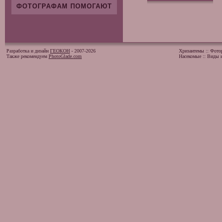
ФОТОГРАФАМ ПОМОГАЮТ
Разработка и дизайн
ГЕОКОН
- 2007-2026
Хризантемы
::
Фото
Также рекомендуем
PhotoGlade.com
Насекомые
::
Виды и