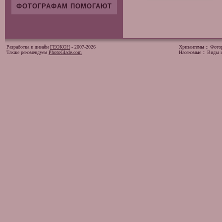
ФОТОГРАФАМ ПОМОГАЮТ
Разработка и дизайн
ГЕОКОН
- 2007-2026
Хризантемы
::
Фото
Также рекомендуем
PhotoGlade.com
Насекомые
::
Виды и