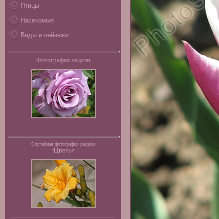
Птицы
Насекомые
Виды и пейзажи
Фотография недели
Случайная фотография раздела
Цветы
"
"