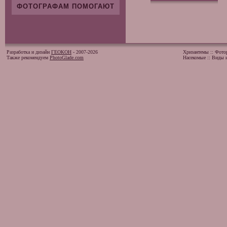
ФОТОГРАФАМ ПОМОГАЮТ
Разработка и дизайн
ГЕОКОН
- 2007-2026
Хризантемы
::
Фото
Также рекомендуем
PhotoGlade.com
Насекомые
::
Виды и