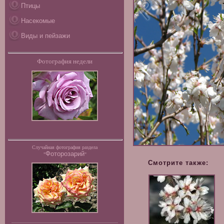
Птицы
Насекомые
Виды и пейзажи
Фотография недели
Случайная фотография раздела
Фоторозарий
"
"
Смотрите также: