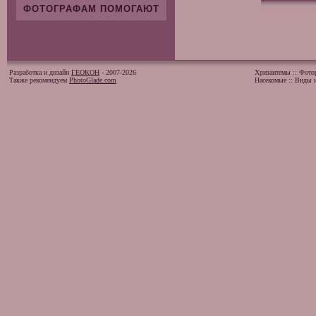
ФОТОГРАФАМ ПОМОГАЮТ
Разработка и дизайн
ГЕОКОН
- 2007-2026
Хризантемы
::
Фото
Также рекомендуем
PhotoGlade.com
Насекомые
::
Виды и