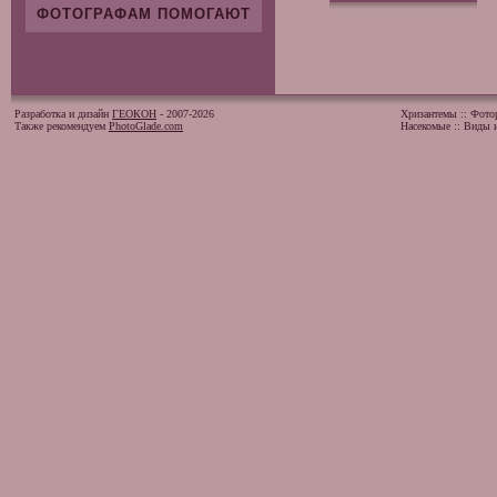
ФОТОГРАФАМ ПОМОГАЮТ
Разработка и дизайн
ГЕОКОН
- 2007-2026
Хризантемы
::
Фото
Также рекомендуем
PhotoGlade.com
Насекомые
::
Виды и