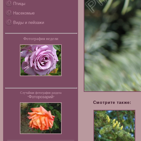
Птицы
Насекомые
Виды и пейзажи
Фотография недели
Случайная фотография раздела
Фоторозарий
"
"
Смотрите также: