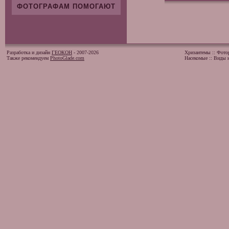
ФОТОГРАФАМ ПОМОГАЮТ
Разработка и дизайн
ГЕОКОН
- 2007-2026
Хризантемы
::
Фото
Также рекомендуем
PhotoGlade.com
Насекомые
::
Виды и