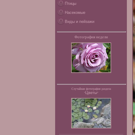
Птицы
Насекомые
Виды и пейзажи
Фотография недели
Случайная фотография раздела
Цветы
"
"