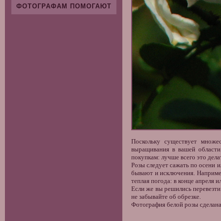
ФОТОГРАФАМ ПОМОГАЮТ
Поскольку существует множес
выращивания в вашей области
покупкам: лучше всего это дел
Розы следует сажать по осени и
бывают и исключения. Например
теплая погода: в конце апреля и
Если же вы решились перевезти 
не забывайте об обрезке.
Фотография белой розы сделана