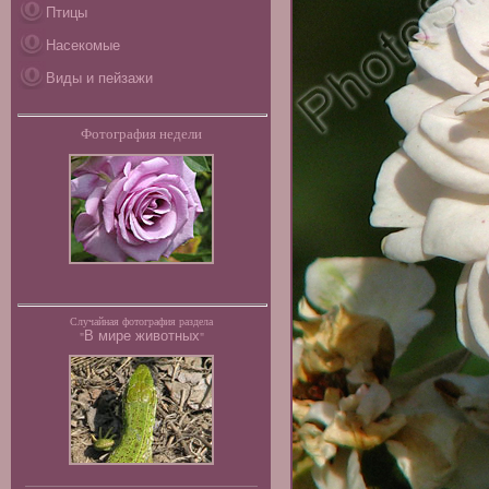
Птицы
Насекомые
Виды и пейзажи
Фотография недели
Случайная фотография раздела
В мире животных
"
"