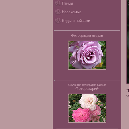
Птицы
Насекомые
Виды и пейзажи
Фотография недели
Случайная фотография раздела
Фоторозарий
"
"
П
с