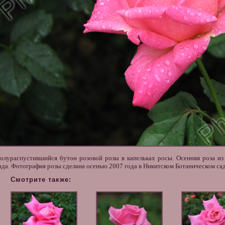
олураспустившийся бутон
розовой розы
в капельках росы.
Осенняя роза
из
ада.
Фотография
розы сделана осенью 2007 года в Никитском Ботаническом сад
Смотрите также: