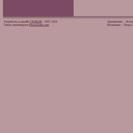
Разработка и дизайн
ГЕОКОН
- 2007-2026
Хризантемы
::
Фото
Также рекомендуем
PhotoGlade.com
Насекомые
::
Виды и