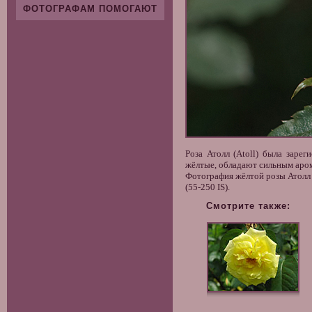
ФОТОГРАФАМ ПОМОГАЮТ
Роза Атолл (Atoll) была заре
жёлтые, обладают сильным аром
Фотография жёлтой розы Атолл 
(55-250 IS).
Смотрите также: