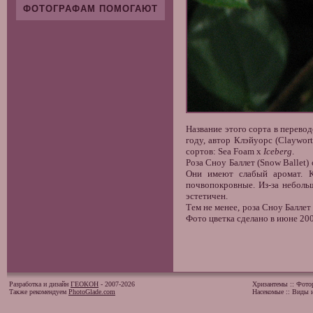
ФОТОГРАФАМ ПОМОГАЮТ
Название этого сорта в перевод
году, автор Клэйуорс (Claywor
сортов: Sea Foam x
Iceberg
.
Роза Сноу Баллет (Snow Ballet
Они имеют слабый аромат. К
почвопокровные. Из-за неболь
эстетичен.
Тем не менее, роза Сноу Баллет 
Фото цветка сделано в июне 200
Разработка и дизайн
ГЕОКОН
- 2007-2026
Хризантемы
::
Фото
Также рекомендуем
PhotoGlade.com
Насекомые
::
Виды и