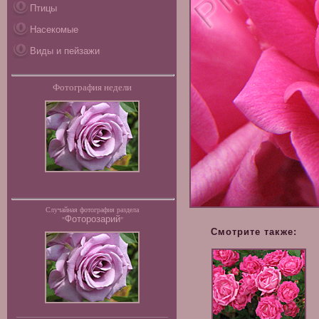
Птицы
Насекомые
Виды и пейзажи
Фотография недели
Случайная фотография раздела
Фоторозарий
"
"
Смотрите также: