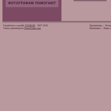
ФОТОГРАФАМ ПОМОГАЮТ
Разработка и дизайн
ГЕОКОН
- 2007-2026
Хризантемы
::
Фото
Также рекомендуем
PhotoGlade.com
Насекомые
::
Виды и