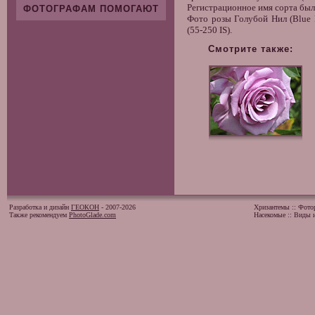
Регистрационное имя сорта было
ФОТОГРАФАМ ПОМОГАЮТ
Фото розы
Голубой Нил (Blue 
(55-250 IS).
Смотрите также:
Разработка и дизайн
ГЕОКОН
- 2007-2026
Хризантемы
::
Фото
Также рекомендуем
PhotoGlade.com
Насекомые
::
Виды и