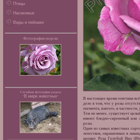
Птицы
Насекомые
Виды и пейзажи
Фотография недели
Случайная фотография раздела
В мире животных
"
"
В настоящее время генетики всё
дело в том, что у розы отсутс
пигмента, взятого, в частности,
Тем не менее, существует целы
имеют бледно-сиреневый или 
розы.
Один из самых известных сорто
лепестков, окрашенных в лаван
аромат. Роза Голубой Нил (Bl