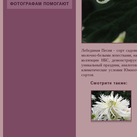
ФОТОГРАФАМ ПОМОГАЮТ
Лебединая Песня
- сорт садов
молочно-белыми лепестками, н
коллекции НБС, демонстриру
уникальный праздник, аналогов
климатические условия Южног
сортов.
Смотрите также: