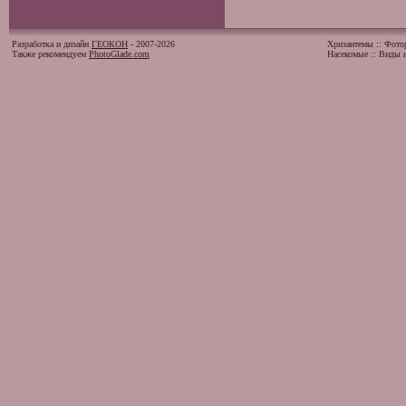
Разработка и дизайн
ГЕОКОН
- 2007-2026
Хризантемы
::
Фото
Также рекомендуем
PhotoGlade.com
Насекомые
::
Виды и