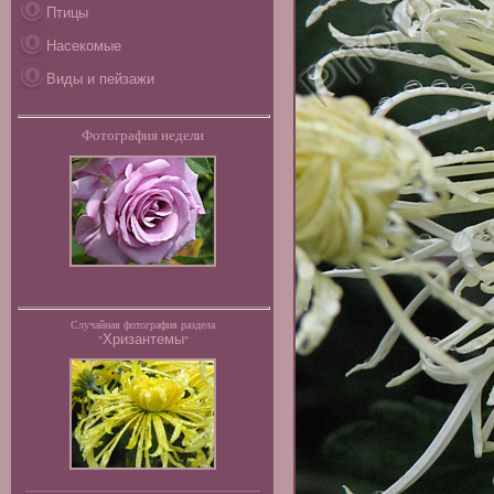
Птицы
Насекомые
Виды и пейзажи
Фотография недели
Случайная фотография раздела
Хризантемы
"
"