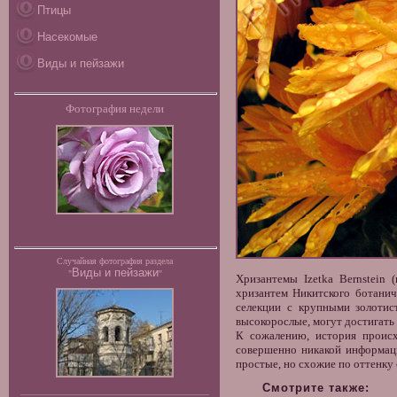
Птицы
Насекомые
Виды и пейзажи
Фотография недели
Случайная фотография раздела
Виды и пейзажи
"
"
Хризантемы Izetka Bernstein
хризантем Никитского ботанич
селекции с крупными золотис
высокорослые, могут достигать о
К сожалению, история происх
совершенно никакой информации
простые, но схожие по оттенку
Смотрите также: