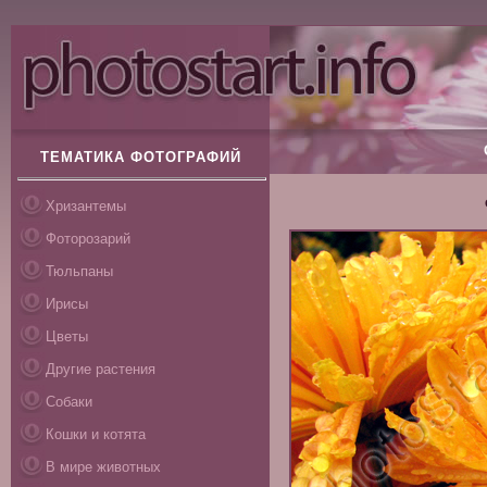
ТЕМАТИКА ФОТОГРАФИЙ
Хризантемы
Фоторозарий
Тюльпаны
Ирисы
Цветы
Другие растения
Собаки
Кошки и котята
В мире животных