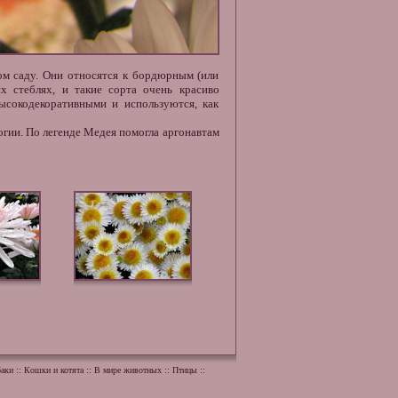
ом саду. Они относятся к бордюрным (или
х стеблях, и такие сорта очень красиво
ысокодекоративными и используются, как
огии. По легенде Медея помогла аргонавтам
аки
::
Кошки и котята
::
В мире животных
::
Птицы
::