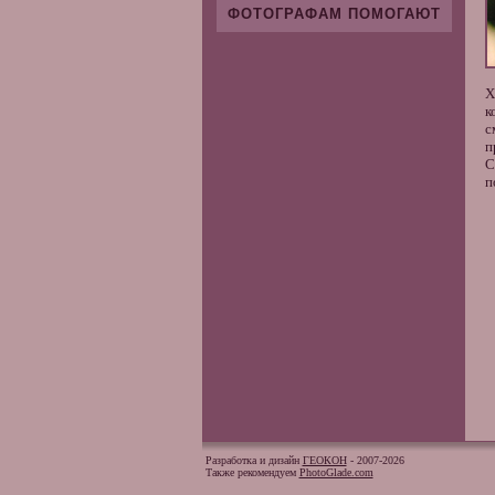
ФОТОГРАФАМ ПОМОГАЮТ
Х
к
с
п
С
п
Разработка и дизайн
ГЕОКОН
- 2007-2026
Также рекомендуем
PhotoGlade.com