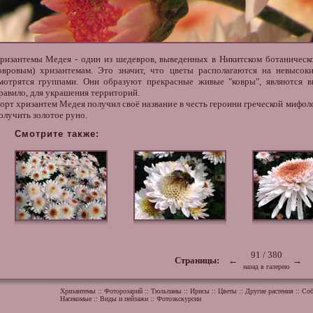
ризантемы Медея - один из шедевров, выведенных в Никитском ботаническ
овровым) хризантемам. Это значит, что цветы располагаются на невысоки
мотрятся группами. Они образуют прекрасные живые "ковры", являются в
равило, для украшения территорий.
орт хризантем Медея получил своё название в честь героини греческой мифол
олучить золотое руно.
Смотрите также:
91 / 380
Страницы:
←
→
назад в галерею
Хризантемы
::
Фоторозарий
::
Тюльпаны
::
Ирисы
::
Цветы
::
Другие растения
::
Соб
Насекомые
::
Виды и пейзажи
::
Фотоэкскурсии