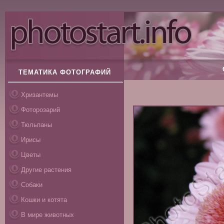
ТЕМАТИКА ФОТОГРАФИЙ
Хризантемы
Фоторозарий
Тюльпаны
Ирисы
Цветы
Другие растения
Собаки
Кошки и котята
В мире животных