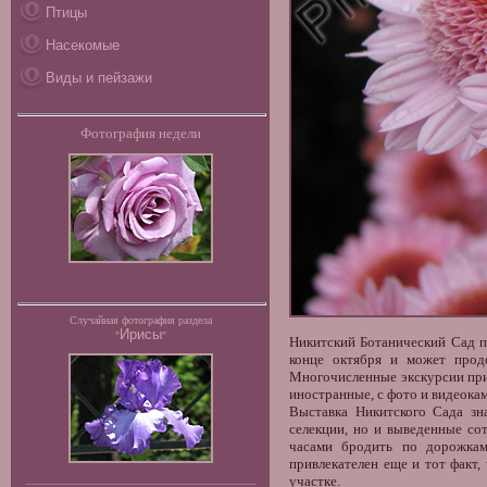
Птицы
Насекомые
Виды и пейзажи
Фотография недели
Случайная фотография раздела
Ирисы
"
"
Никитский Ботанический Сад
п
конце октября и может продо
Многочисленные экскурсии при
иностранные, с фото и видеока
Выставка Никитского Сада зн
селекции, но и выведенные с
часами бродить по дорожка
привлекателен еще и тот факт
участке.