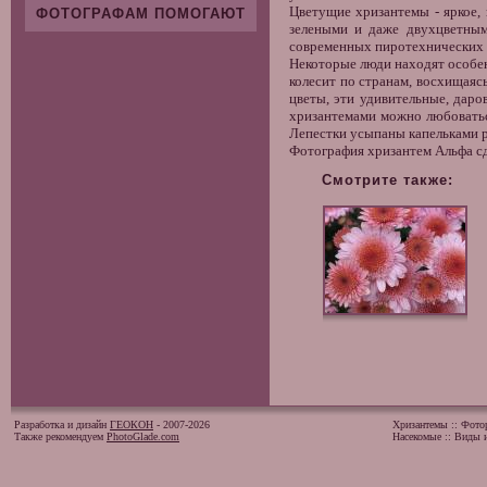
Цветущие
хризантемы
- яркое,
ФОТОГРАФАМ ПОМОГАЮТ
зелеными и даже двухцветным
современных пиротехнических ч
Некоторые люди находят особен
колесит по странам, восхищая
цветы
, эти удивительные, дар
хризантемами можно любоватьс
Лепестки усыпаны капельками р
Фотография хризантем
Альфа сд
Смотрите также:
Разработка и дизайн
ГЕОКОН
- 2007-2026
Хризантемы
::
Фото
Также рекомендуем
PhotoGlade.com
Насекомые
::
Виды и