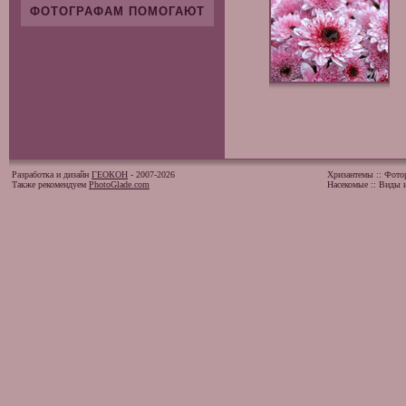
ФОТОГРАФАМ ПОМОГАЮТ
Разработка и дизайн
ГЕОКОН
- 2007-2026
Хризантемы
::
Фото
Также рекомендуем
PhotoGlade.com
Насекомые
::
Виды и