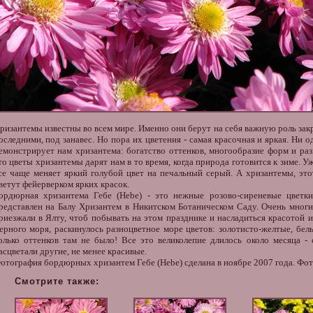
ризантемы
известны во всем мире. Именно они берут на себя важную роль зак
оследними, под занавес. Но пора их цветения - самая красочная и яркая. Ни од
емонстрирует нам
хризантема
: богатство оттенков, многообразие форм и ра
то
цветы хризантемы
дарят нам в то время, когда природа готовится к зиме. У
се чаще меняет яркий голубой цвет на печальный серый. А хризантемы, это
ветут фейерверком ярких красок.
ордюрная
хризантема
Гебе (Hebe) - это нежные розово-сиреневые цветк
редставлен на Балу Хризантем в Никитском Ботаническом Саду. Очень многи
риезжали в Ялту, чтоб побывать на этом празднике и насладиться красотой и
ерного моря, раскинулось разноцветное море
цветов
: золотисто-желтые, бел
олько оттенков там не было! Все это великолепие длилось около месяца -
асцветали другие, не менее красивые.
отография
бордюрных хризантем Гебе (Hebe) сделана в ноябре 2007 года. Фот
Смотрите также: