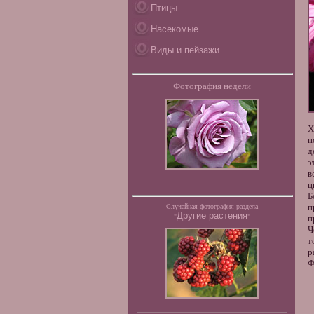
Птицы
Насекомые
Виды и пейзажи
Фотография недели
Х
п
д
э
в
ц
Б
п
Случайная фотография раздела
Другие растения
"
"
п
Ч
т
р
Ф