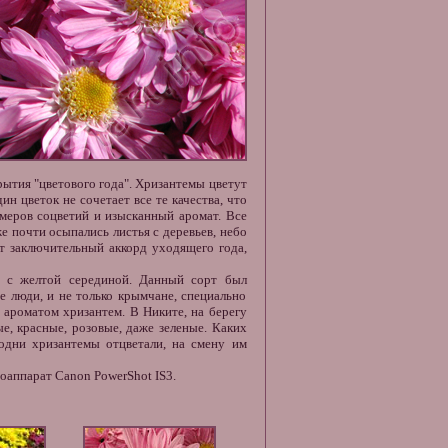
рытия "цветового года". Хризантемы цветут
ин цветок не сочетает все те качества, что
змеров соцветий и изысканный аромат. Все
же почти осыпались листья с деревьев, небо
т заключительный аккорд уходящего года,
и с желтой серединой. Данный сорт был
е люди, и не только крымчане, специально
 ароматом хризантем. В Никите, на берегу
ые, красные, розовые, даже зеленые. Каких
 одни хризантемы отцветали, на смену им
оаппарат Canon PowerShot IS3.