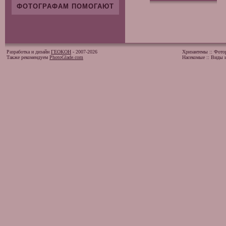
ФОТОГРАФАМ ПОМОГАЮТ
Разработка и дизайн
ГЕОКОН
- 2007-2026
Хризантемы
::
Фото
Также рекомендуем
PhotoGlade.com
Насекомые
::
Виды и