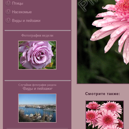
Птицы
Насекомые
Виды и пейзажи
Фотография недели
Случайная фотография раздела
Виды и пейзажи
"
"
Смотрите также: