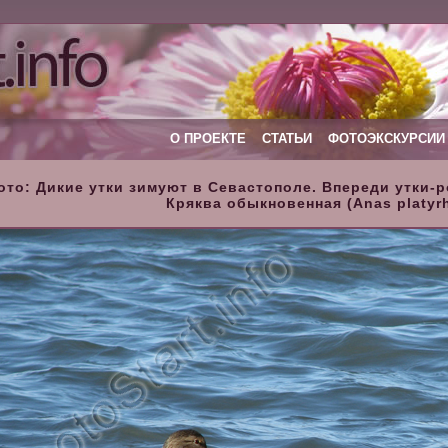
О ПРОЕКТЕ
СТАТЬИ
ФОТОЭКСКУРСИИ
ото: Дикие утки зимуют в Севастополе. Впереди утки-р
Кряква обыкновенная (Anas platyr