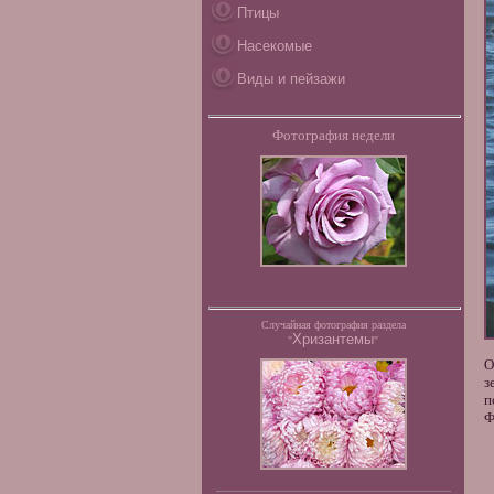
Птицы
Насекомые
Виды и пейзажи
Фотография недели
Случайная фотография раздела
Хризантемы
"
"
О
з
п
Ф