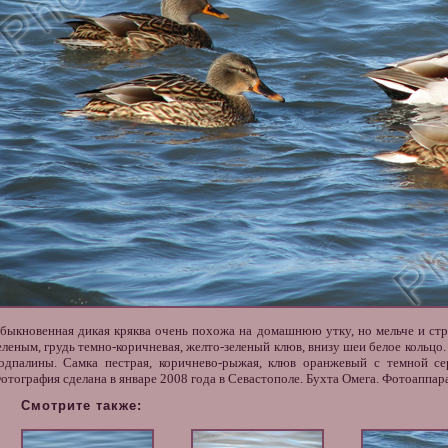
быкновенная дикая кряква очень похожа на домашнюю утку, но мельче и стр
еленым, грудь темно-коричневая, желто-зеленый клюв, внизу шеи белое кольц
одпалины. Самка пестрая, коричнево-рыжая, клюв оранжевый с темной се
отография сделана в январе 2008 года в Севастополе. Бухта Омега. Фотоаппара
Смотрите также: