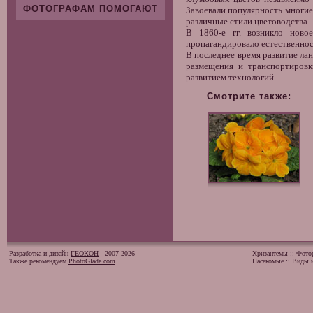
ФОТОГРАФАМ ПОМОГАЮТ
Завоевали популярность многие
различные стили цветоводства.
В 1860-е гг. возникло ново
пропагандировало естественнос
В последнее время развитие ла
размещения и транспортировк
развитием технологий.
Смотрите также:
Разработка и дизайн
ГЕОКОН
- 2007-2026
Хризантемы
::
Фото
Также рекомендуем
PhotoGlade.com
Насекомые
::
Виды и