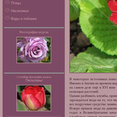
Птицы
Насекомые
Виды и пейзажи
Фотография недели
Случайная фотография раздела
В некоторых источниках повес
Тюльпаны
"
"
Именно в Англии во времена ко
на самом деле ещё в XVI веке
помощью растений.
Однако разбивать клумбы, привы
зарождаться мода на то, что 
все подручные средства: камни, 
Вскоре пришла мода на дикови
годах в Великобритании нача
клумбовых цветов независимо 