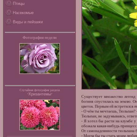
Птицы
Насекомые
Виды и пейзажи
Фотография недели
Случайная фотография раздела
Хризантемы
"
"
Существует множество легенд 
богиня спустилась на землю. О
цветок. Первым ей встретился
т
- О чём ты мечтаешь, Тюльпан? 
Тюльпан, не задумываясь, ответ
- Я хотел бы расти на клумбе 
обожала какая-нибудь принцесс
От самонадеянности тюльпана б
- Могла бы ты стать моим любим