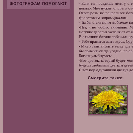
- Если ты посадишь меня у сте
ФОТОГРАФАМ ПОМОГАЮТ
попало. Мне нужны опоры и оч
Ответ розы не понравился бог
фиолетовым ковром
фиалок
.
- Ты бы стала моим любимым цве
-Нет, я не люблю внимания. М
могучие деревья заслоняют от 
В отчаянии богиня побежала, ку
- Тебе нравится жить здесь, Оду
- Мне нравится жить везде, где
бы прижиться где угодно: по о
Богиня улыбнулась:
-Вот цветок, который будет мо
будешь любимым цветком детей
С тех пор одуванчики цветут до
Смотрите также: