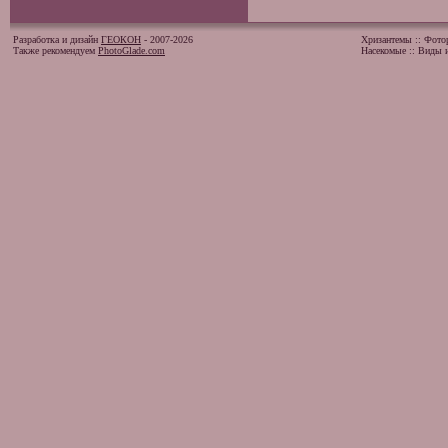
Разработка и дизайн
ГЕОКОН
- 2007-2026
Хризантемы
::
Фото
Также рекомендуем
PhotoGlade.com
Насекомые
::
Виды и