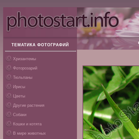
ТЕМАТИКА ФОТОГРАФИЙ
Хризантемы
Фоторозарий
Тюльпаны
Ирисы
Цветы
Другие растения
Собаки
Кошки и котята
В мире животных