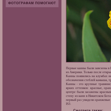
ФОТОГРАФАМ ПОМОГАЮТ
Первые канны были завезены в 
из Америки. Только после откр
Канны
появились на клумбах не
обозначения стеблей камыша, т
Канны - это крупные травяни
ярких оттенков: красные, ора
центре были засажены красны
стену из канн в Никитском Бота
первый раз увидели
оранжевые
IS3.
Смотрите также: