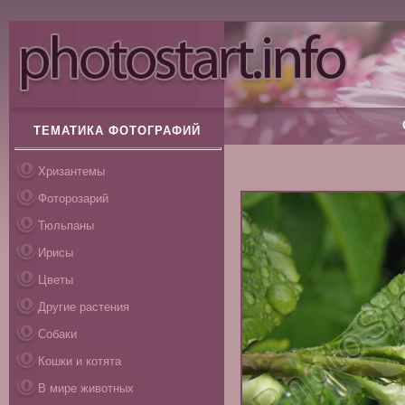
ТЕМАТИКА ФОТОГРАФИЙ
Хризантемы
Фоторозарий
Тюльпаны
Ирисы
Цветы
Другие растения
Собаки
Кошки и котята
В мире животных