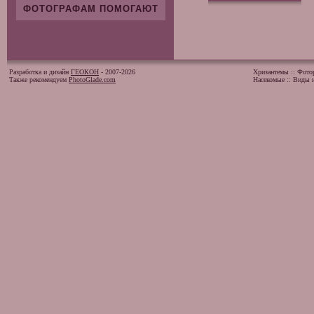
ФОТОГРАФАМ ПОМОГАЮТ
Разработка и дизайн
ГЕОКОН
- 2007-2026
Хризантемы
::
Фото
Также рекомендуем
PhotoGlade.com
Насекомые
::
Виды и