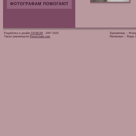
ФОТОГРАФАМ ПОМОГАЮТ
Разработка и дизайн
ГЕОКОН
- 2007-2026
Хризантемы
::
Фото
Также рекомендуем
PhotoGlade.com
Насекомые
::
Виды и