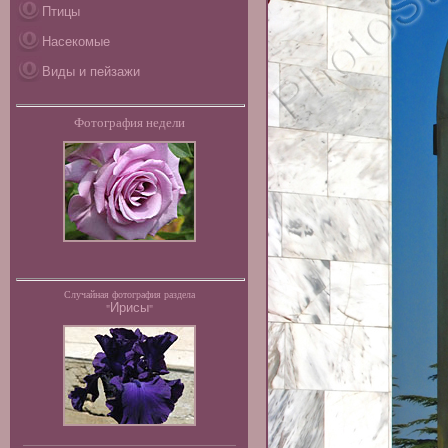
Птицы
Насекомые
Виды и пейзажи
Фотография недели
Случайная фотография раздела
Ирисы
"
"