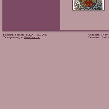
Разработка и дизайн
ГЕОКОН
- 2007-2026
Хризантемы
::
Фото
Также рекомендуем
PhotoGlade.com
Насекомые
::
Виды и