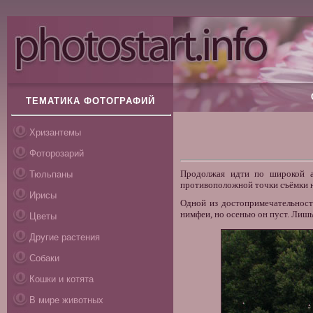
ТЕМАТИКА ФОТОГРАФИЙ
Хризантемы
Фоторозарий
Продолжая идти по широкой а
Тюльпаны
противоположной точки съёмки на
Ирисы
Одной из достопримечательност
нимфеи, но осенью он пуст. Лиш
Цветы
Другие растения
Собаки
Кошки и котята
В мире животных