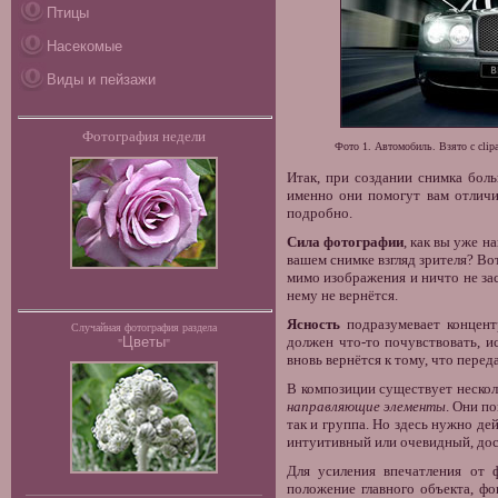
Птицы
Насекомые
Виды и пейзажи
Фотография недели
Фото 1. Автомобиль. Взято с
clip
Итак, при создании снимка бол
именно они помогут вам отличи
подробно.
Сила фотографии
, как вы уже н
вашем снимке взгляд зрителя? Вот
мимо изображения и ничто не зас
нему не вернётся.
Ясность
подразумевает концент
Случайная фотография раздела
Цветы
должен что-то почувствовать, и
"
"
вновь вернётся к тому, что пере
В композиции существует нескол
направляющие элементы
. Они п
так и группа. Но здесь нужно д
интуитивный или очевидный, до
Для усиления впечатления от ф
положение главного объекта, фо