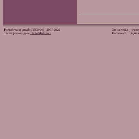
Разработка и дизайн
ГЕОКОН
- 2007-2026
Хризантемы
::
Фото
Также рекомендуем
PhotoGlade.com
Насекомые
::
Виды и